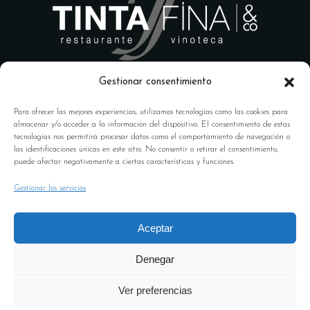
Gestionar consentimiento
Para ofrecer las mejores experiencias, utilizamos tecnologías como las cookies para
almacenar y/o acceder a la información del dispositivo. El consentimiento de estas
tecnologías nos permitirá procesar datos como el comportamiento de navegación o
las identificaciones únicas en este sitio. No consentir o retirar el consentimiento,
Calle Ángel Ganivet, 18009
puede afectar negativamente a ciertas características y funciones.
Granada
Gestionar los servicios
958 100 041 –
reservas@tintafinarestaurante.com
Aceptar
Horario: 13:00 a 1:00 horas
Denegar
ABIERTO TODOS LOS DÍAS –
COCINA ABIERTA TODO EL
Ver preferencias
DÍA.