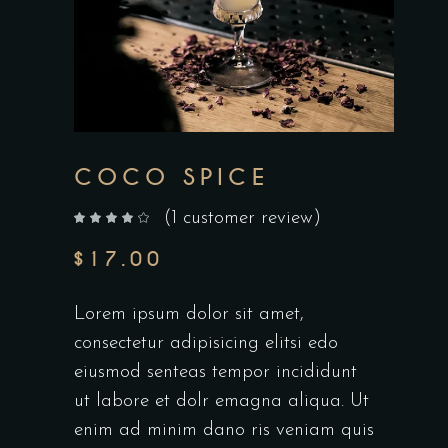
COCO SPICE
(
1
customer review)
out of 5 based on
customer rating
$
17.00
Lorem ipsum dolor sit amet,
consectetur adipisicing elitsi edo
eiusmod senteas tempor incididunt
ut labore et dolr emagna aliqua. Ut
enim ad minim dano ris veniam quis