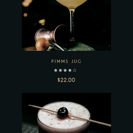
PIMMS JUG
out of 5
$
22.00