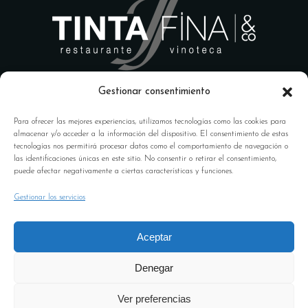
Gestionar consentimiento
Para ofrecer las mejores experiencias, utilizamos tecnologías como las cookies para
almacenar y/o acceder a la información del dispositivo. El consentimiento de estas
tecnologías nos permitirá procesar datos como el comportamiento de navegación o
las identificaciones únicas en este sitio. No consentir o retirar el consentimiento,
Calle Ángel Ganivet, 18009
puede afectar negativamente a ciertas características y funciones.
Granada
Gestionar los servicios
958 100 041 –
reservas@tintafinarestaurante.com
Aceptar
Horario: 13:00 a 1:00 horas
Denegar
ABIERTO TODOS LOS DÍAS –
COCINA ABIERTA TODO EL
Ver preferencias