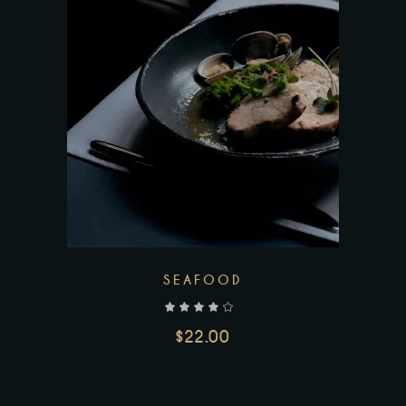
SEAFOOD
out of 5
$
22.00