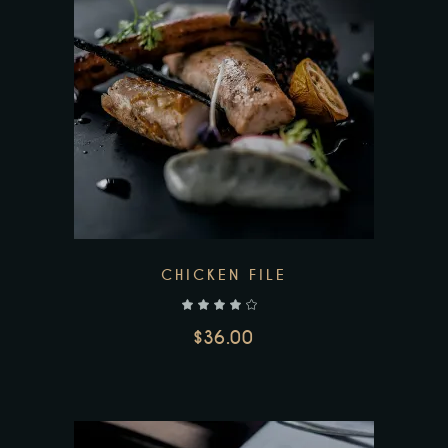
CHICKEN FILE
out of 5
$
36.00