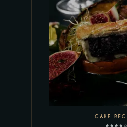
CAKE REC
out of 5