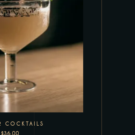
R COCKTAILS
$
36.00