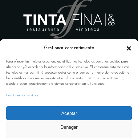
Gestionar consentimiento
Para ofrecer las mejores experiencias, utilizamos tecnologías como las cookies para
almacenar y/o acceder a la información del dispositivo. El consentimiento de estas
tecnologías nos permitirá procesar datos como el comportamiento de navegación o
las identificaciones únicas en este sitio. No consentir o retirar el consentimiento,
Calle Ángel Ganivet, 18009
puede afectar negativamente a ciertas características y funciones.
Granada
Gestionar los servicios
958 100 041 –
reservas@tintafinarestaurante.com
Aceptar
Horario: 13:00 a 1:00 horas
Denegar
ABIERTO TODOS LOS DÍAS –