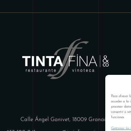
Para ofrecer l
acceder a la i
procesar dato
consentir o re
funciones.
Calle Ángel Ganivet, 18009 Granada
Gestionar los s